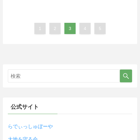
1
2
3
4
5
公式サイト
らでぃっしゅぼーや
大地を守る会